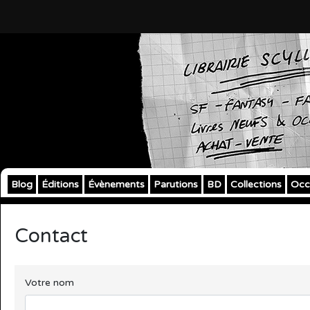
Blog
Éditions
Évènements
Parutions
BD
Collections
Occ
Contact
Votre nom