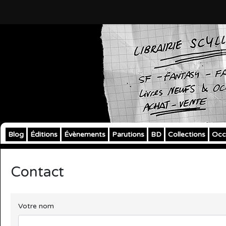
Blog
Éditions
Évènements
Parutions
BD
Collections
Occ
Contact
Votre nom