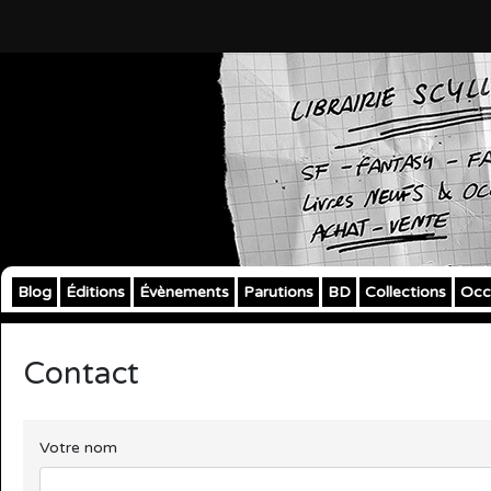
Blog
Éditions
Évènements
Parutions
BD
Collections
Occ
Contact
Votre nom