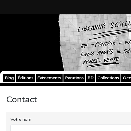
Blog
Éditions
Évènements
Parutions
BD
Collections
Occ
Contact
Votre nom