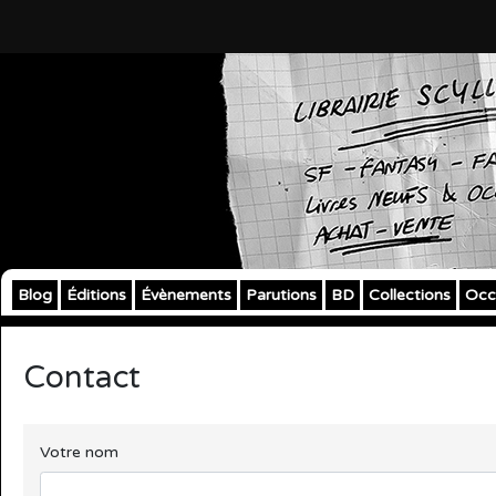
Blog
Éditions
Évènements
Parutions
BD
Collections
Occ
Contact
Votre nom