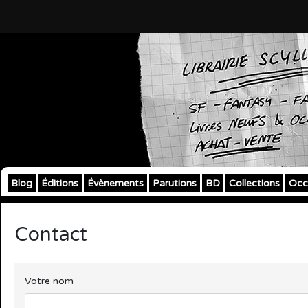
Blog
Éditions
Évènements
Parutions
BD
Collections
Occ
Contact
Votre nom