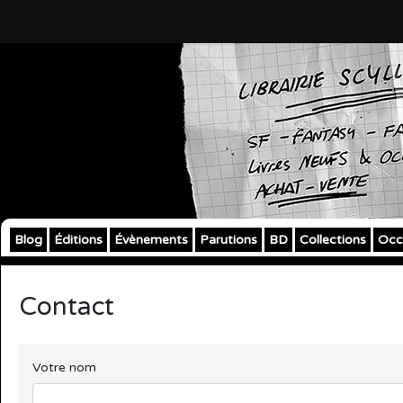
Blog
Éditions
Évènements
Parutions
BD
Collections
Occ
Contact
Votre nom