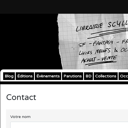
Blog
Éditions
Évènements
Parutions
BD
Collections
Occ
Contact
Votre nom