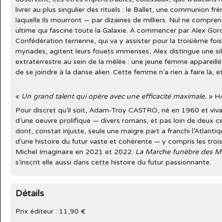
livrer au plus singulier des rituels : le Ballet, une communion fré
laquelle ils mourront — par dizaines de milliers. Nul ne compre
ultime qui fascine toute la Galaxie. À commencer par Alex Gord
Confédération terrienne, qui va y assister pour la troisième foi
myriades, agitent leurs fouets immenses, Alex distingue une s
extraterrestre au sein de la mêlée : une jeune femme appareill
de se joindre à la danse alien. Cette femme n’a rien à faire là,
«
Un grand talent qui opère avec une efficacité maximale.
» H
Pour discret qu’il soit, Adam-Troy CASTRO, né en 1960 et vivan
d’une oeuvre prolifique — divers romans, et pas loin de deux ce
dont, constat injuste, seule une maigre part a franchi l’Atlant
d’une histoire du futur vaste et cohérente — y compris les trois
Michel Imaginaire en 2021 et 2022.
La Marche funèbre des M
s’inscrit elle aussi dans cette histoire du futur passionnante.
Détails
Prix éditeur : 11,90 €