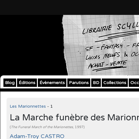
Blog
Éditions
Évènements
Parutions
BD
Collections
Occ
Les Marionnettes
- 1
La Marche funèbre des Marion
(
The Funeral March of the Marionettes
, 1997)
Adam-Troy CASTRO