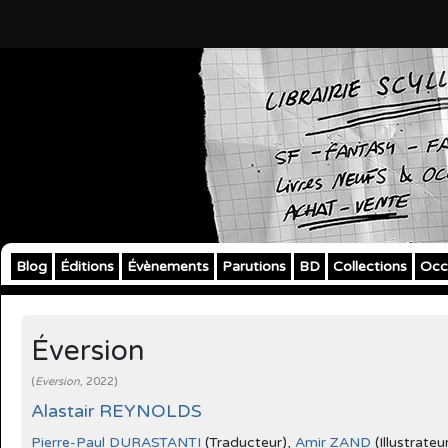
Blog
Éditions
Évènements
Parutions
BD
Collections
Occ
Éversion
(
Eversion
, 2022)
Alastair REYNOLDS
Pierre-Paul DURASTANTI
(Traducteur),
Amir ZAND
(Illustrateu