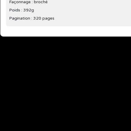
Façonnage : broché
Poids : 392g
Pagination : 320 pages