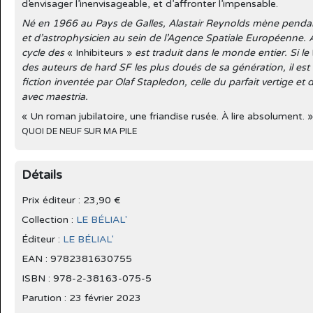
d’envisager l’inenvisageable, et d’affronter l’impensable.
Né en 1966 au Pays de Galles, Alastair Reynolds mène pendant
et d’astrophysicien au sein de l’Agence Spatiale Européenne.
cycle des
« Inhibiteurs »
est traduit dans le monde entier. Si le
des auteurs de hard SF les plus doués de sa génération, il est av
fiction inventée par Olaf Stapledon, celle du parfait vertige et 
avec maestria.
« Un roman jubilatoire, une friandise rusée. À lire absolument. »
QUOI DE NEUF SUR MA PILE
Détails
Prix éditeur : 23,90 €
Collection :
LE BÉLIAL'
Éditeur :
LE BÉLIAL'
EAN : 9782381630755
ISBN : 978-2-38163-075-5
Parution :
23 février 2023