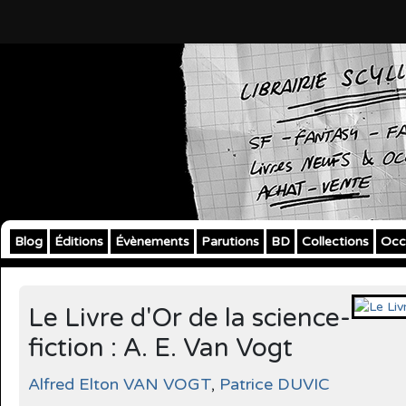
Blog
Éditions
Évènements
Parutions
BD
Collections
Occ
Le Livre d'Or de la science-
fiction : A. E. Van Vogt
Alfred Elton VAN VOGT
,
Patrice DUVIC