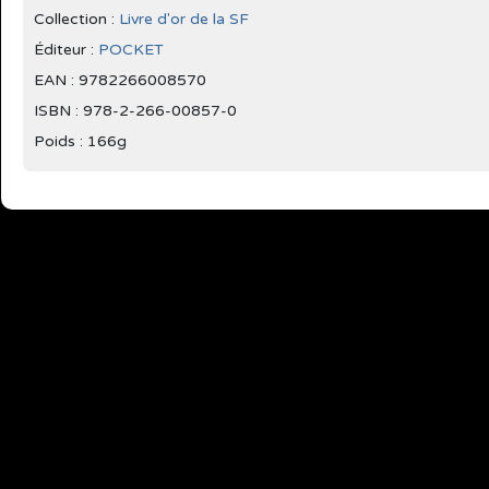
Collection :
Livre d'or de la SF
Éditeur :
POCKET
EAN : 9782266008570
ISBN : 978-2-266-00857-0
Poids : 166g