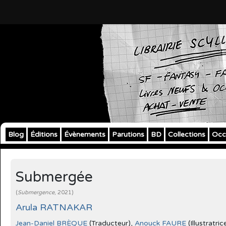
Blog
Éditions
Évènements
Parutions
BD
Collections
Occ
Submergée
(
Submergence
, 2021)
Arula RATNAKAR
Jean-Daniel BRÈQUE
(Traducteur),
Anouck FAURE
(Illustratric