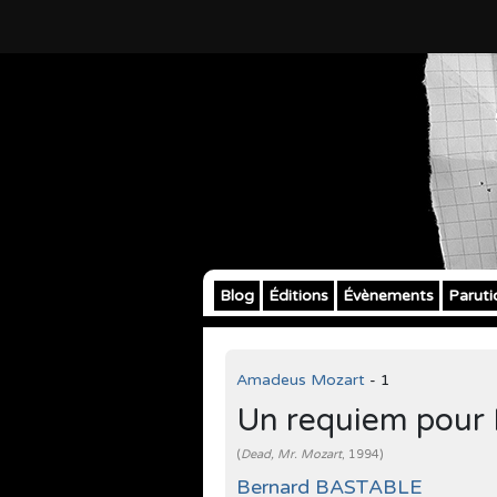
Blog
Éditions
Évènements
Paruti
Amadeus Mozart
- 1
Un requiem pour
(
Dead, Mr. Mozart
, 1994)
Bernard BASTABLE