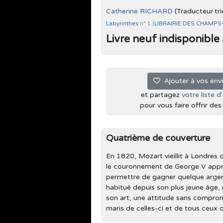
Catherine RICHARD
(Traducteur·tri
Labyrinthes
n° 1 (
LIBRAIRIE DES CHAMPS
Livre neuf indisponible à 
Ajouter à vos env
et partagez
votre liste d
pour vous faire offrir des l
Quatrième de couverture
En 1820, Mozart vieillit à Londres 
le couronnement de George V approc
permettre de gagner quelque argent
habitué depuis son plus jeune âge, n
son art, une attitude sans comprom
maris de celles-ci et de tous ceux q