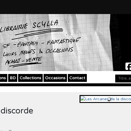
ons
BD
Collections
Occasions
Contact
 discorde