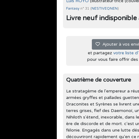
Luis ROYO
(Illustrateur·trice (couve
Fantasy
n° 31 (
NESTIVEQNEN
)
Livre neuf indisponible à 
Ajouter à vos env
et partagez
votre liste d
pour vous faire offrir des l
Quatrième de couverture
Le stratagème de l'empereur a réus
armées gryffes et pallades guettent, 
Draconites et Syrènes se livrent un
terres grises, fief des Daemonoï, u
Nihiloth s'étend, inexorable, dans 
ère de discorde et de mort. c'est u
félonie. Engagés dans une lutte dé
découvriront rapidement qu'en ce m