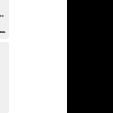
ice
aux.