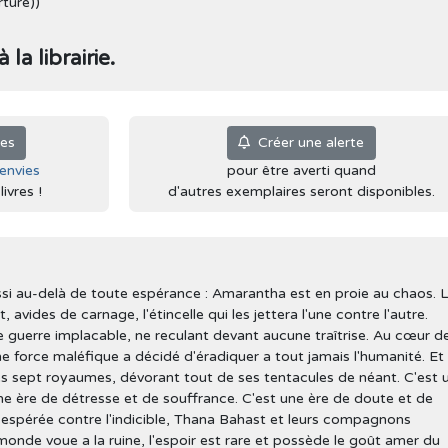
rture))
la librairie.
ies
Créer une alerte
'envies
pour être averti quand
ivres !
d'autres exemplaires seront disponibles.
si au-delà de toute espérance : Amarantha est en proie au chaos. 
avides de carnage, l'étincelle qui les jettera l'une contre l'autre.
e guerre implacable, ne reculant devant aucune traîtrise. Au cœur d
ne force maléfique a décidé d'éradiquer a tout jamais l'humanité. Et
les sept royaumes, dévorant tout de ses tentacules de néant. C'est 
ne ère de détresse et de souffrance. C'est une ère de doute et de
sespérée contre l'indicible, Thana Bahast et leurs compagnons
onde voue a la ruine, l'espoir est rare et possède le goût amer du