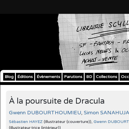
Blog
Éditions
Évènements
Parutions
BD
Collections
Occ
À la poursuite de Dracula
Gwenn DUBOURTHOUMIEU
,
Simon SANAHUJ
Sébastien HAYEZ
(Illustrateur (couverture)),
Gwenn DUBOUR
(Illustrateur·trice (intérieur))