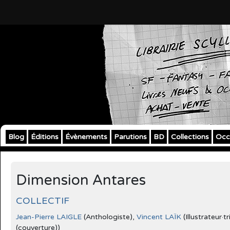
Blog
Éditions
Évènements
Parutions
BD
Collections
Occ
Dimension Antares
COLLECTIF
Jean-Pierre LAIGLE
(Anthologiste),
Vincent LAÏK
(Illustrateur·tr
(couverture))