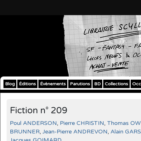
Blog
Éditions
Évènements
Parutions
BD
Collections
Occ
Fiction n° 209
Poul ANDERSON
,
Pierre CHRISTIN
,
Thomas O
BRUNNER
,
Jean-Pierre ANDREVON
,
Alain GAR
Jacques GOIMARD