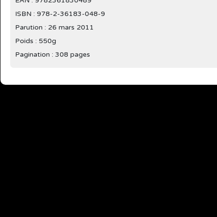
EAN : 9782361830489
ISBN : 978-2-36183-048-9
Parution :
26 mars 2011
Poids : 550g
Pagination : 308 pages