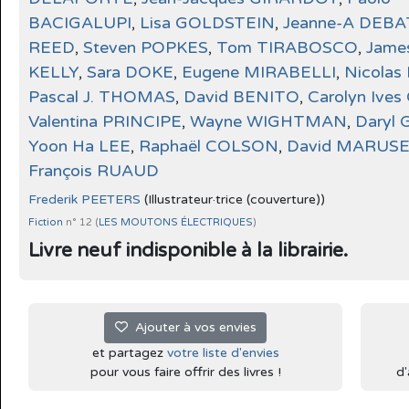
BACIGALUPI
,
Lisa GOLDSTEIN
,
Jeanne-A DEBA
REED
,
Steven POPKES
,
Tom TIRABOSCO
,
James
KELLY
,
Sara DOKE
,
Eugene MIRABELLI
,
Nicolas
Pascal J. THOMAS
,
David BENITO
,
Carolyn Ive
Valentina PRINCIPE
,
Wayne WIGHTMAN
,
Daryl
Yoon Ha LEE
,
Raphaël COLSON
,
David MARUS
François RUAUD
Frederik PEETERS
(Illustrateur·trice (couverture))
Fiction
n° 12 (
LES MOUTONS ÉLECTRIQUES
)
Livre neuf indisponible à la librairie.
Ajouter à vos envies
et partagez
votre liste d'envies
pour vous faire offrir des livres !
d'