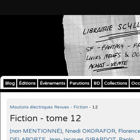
Blog
Éditions
Évènements
Parutions
BD
Collections
Occ
Moutons électriques Revues - Fiction
- 12
Fiction - tome 12
(non MENTIONNÉ)
,
Nnedi OKORAFOR
,
Florenc
DELAPORTE
,
Jean-Jacques GIRARDOT
,
Paolo