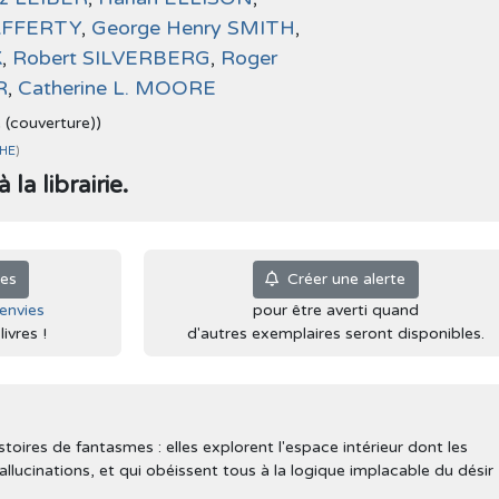
LAFFERTY
,
George Henry SMITH
,
K
,
Robert SILVERBERG
,
Roger
R
,
Catherine L. MOORE
e (couverture))
CHE
)
la librairie.
ies
Créer une alerte
'envies
pour être averti quand
ivres !
d'autres exemplaires seront disponibles.
stoires de fantasmes : elles explorent l'espace intérieur dont les
llucinations, et qui obéissent tous à la logique implacable du désir