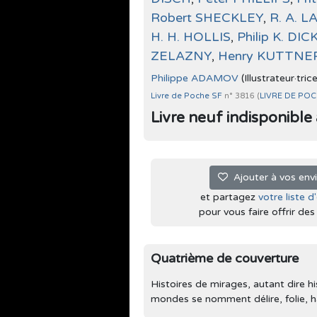
Robert SHECKLEY
,
R. A. 
H. H. HOLLIS
,
Philip K. DIC
ZELAZNY
,
Henry KUTTNE
Philippe ADAMOV
(Illustrateur·tric
Livre de Poche SF
n° 3816 (
LIVRE DE PO
Livre neuf indisponible à 
Ajouter à vos env
et partagez
votre liste d
pour vous faire offrir des l
Quatrième de couverture
Histoires de mirages, autant dire hi
mondes se nomment délire, folie, ha