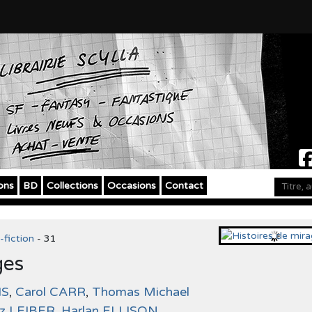
ons
BD
Collections
Occasions
Contact
-fiction
- 31
ges
IS
,
Carol CARR
,
Thomas Michael
tz LEIBER
,
Harlan ELLISON
,