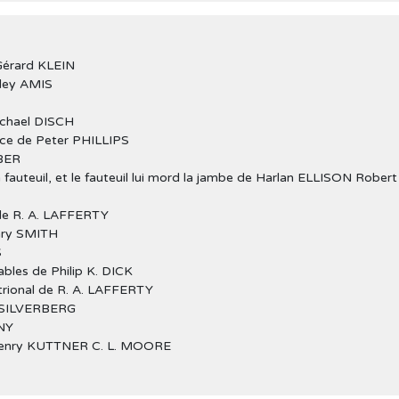
 Gérard KLEIN
sley AMIS
ichael DISCH
ce de Peter PHILLIPS
IBER
fauteuil, et le fauteuil lui mord la jambe de Harlan ELLISON Robert
e de R. A. LAFFERTY
nry SMITH
S
ables de Philip K. DICK
trional de R. A. LAFFERTY
t SILVERBERG
NY
 Henry KUTTNER C. L. MOORE