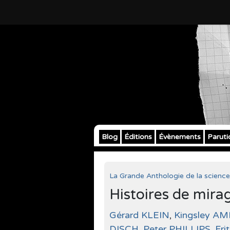
Blog
Éditions
Évènements
Paruti
La Grande Anthologie de la science
Histoires de mira
Gérard KLEIN
,
Kingsley AM
DISCH
,
Peter PHILLIPS
,
Fri