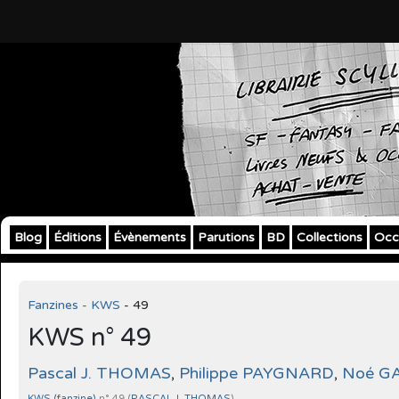
Blog
Éditions
Évènements
Parutions
BD
Collections
Occ
Fanzines - KWS
- 49
KWS n° 49
Pascal J. THOMAS
,
Philippe PAYGNARD
,
Noé G
KWS (fanzine)
n° 49 (
PASCAL J. THOMAS
)