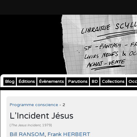
Blog
Éditions
Évènements
Parutions
BD
Collections
Occ
Programme conscience
- 2
L'Incident Jésus
(
The Jesus Incident
, 1979)
Bill RANSOM
,
Frank HERBERT