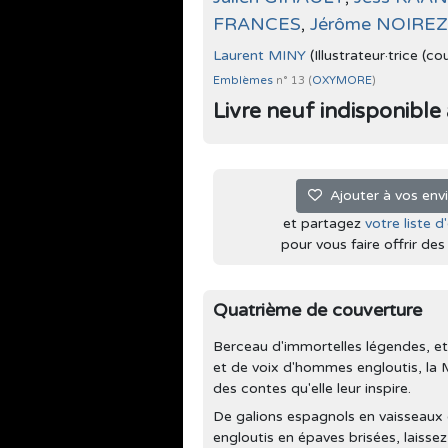
FRANCES
,
Jérôme NOIREZ
Laurent MINY
(Illustrateur·trice (co
Emblèmes
n° 13 (
OXYMORE
)
Livre neuf indisponible à 
Ajouter à vos env
et partagez
votre liste d
pour vous faire offrir des l
Quatrième de couverture
Berceau d'immortelles légendes, et
et de voix d'hommes engloutis, la Mer
des contes qu'elle leur inspire.
De galions espagnols en vaisseaux d
engloutis en épaves brisées, laisse