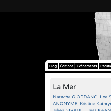
Blog
Éditions
Évènements
Paruti
La Mer
Natacha GIORDANO
,
Léa 
ANONYME
,
Kristine Kath
Julien GIRAULT
,
Jess KAAN