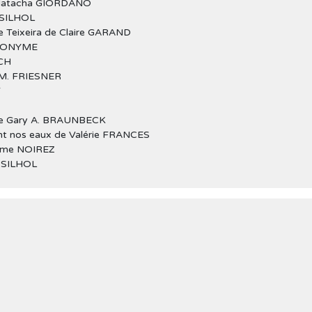
 Natacha GIORDANO
 SILHOL
ne Teixeira de Claire GARAND
ANONYME
SCH
r M. FRIESNER
T
 de Gary A. BRAUNBECK
nt nos eaux de Valérie FRANCES
rôme NOIREZ
a SILHOL