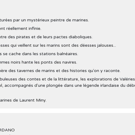
apturées par un mystérieux peintre de marines.
nt réellement infinie.
ntre des pirates et de leurs pactes diaboliques.
sses qui veillent sur les marins sont des déesses jalouses...
es se cache dans les stations balnéaires.
mmes noirs hante les ponts des navires.
ère des tavernes de marins et des histories qu'on y raconte.
abuleuses des contes et de la littérature, les explorations de Valéries
hol, accompagnés d'une plongée dans une légende irlandaise du déb
marines de Laurent Miny.
IORDANO