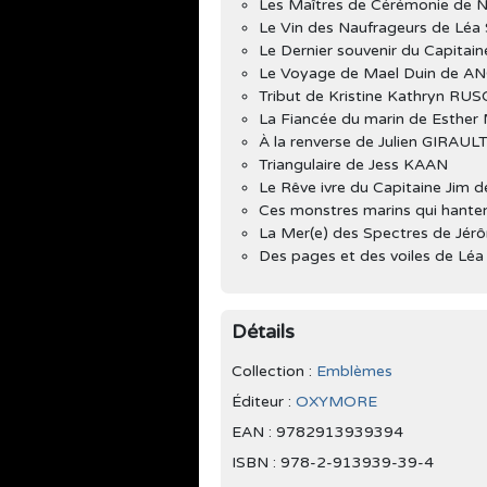
Les Maîtres de Cérémonie de
Le Vin des Naufrageurs de Léa
Le Dernier souvenir du Capitai
Le Voyage de Mael Duin de 
Tribut de Kristine Kathryn RU
La Fiancée du marin de Esthe
À la renverse de Julien GIRAUL
Triangulaire de Jess KAAN
Le Rêve ivre du Capitaine Jim
Ces monstres marins qui hante
La Mer(e) des Spectres de Jé
Des pages et des voiles de Lé
Détails
Collection :
Emblèmes
Éditeur :
OXYMORE
EAN : 9782913939394
ISBN : 978-2-913939-39-4