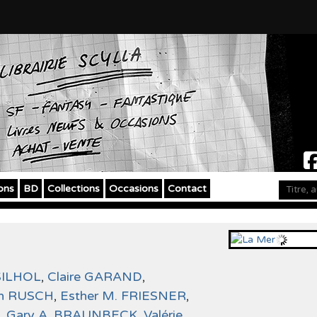
ons
BD
Collections
Occasions
Contact
SILHOL
,
Claire GARAND
,
ryn RUSCH
,
Esther M. FRIESNER
,
,
Gary A. BRAUNBECK
,
Valérie