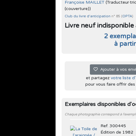
Françoise MAILLET
(Traducteur·tri
(couverture))
Club du livre d'anticipation
n° 85 (
OPTA
)
Livre neuf indisponible à 
2 exemplai
à parti
Ajouter à vos env
et partagez
votre liste d
pour vous faire offrir des l
Exemplaires disponibles d'
Chaque photographie correspond à l'exemplair
Ref. 300445
Édition de 1982