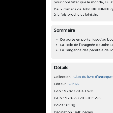
pour constater que le monde, lui, 
Deux romans de John BRUNNER qui 
à la fois proche et lointain.
Sommaire
De porte en porte, jusqu'au bo
La Toile de l'araignée de Joh
La Tangence des parallèle de
Détails
Collection :
Club du livre d'anticipa
Éditeur :
OPTA
EAN : 9782720101526
ISBN : 978-2-7201-0152-6
Poids : 690g
Pagination : 448 pages