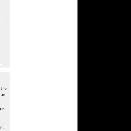
t le
 un
tin
...