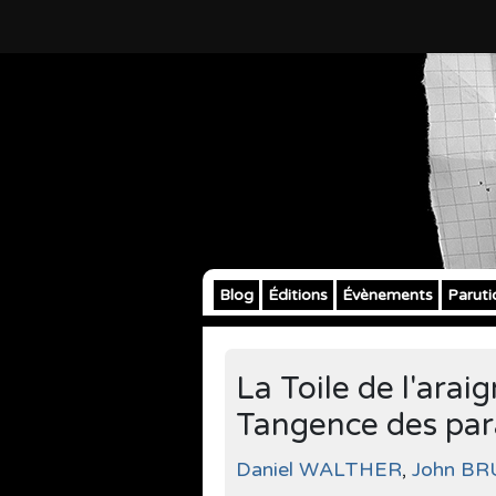
Blog
Éditions
Évènements
Paruti
La Toile de l'arai
Tangence des para
Daniel WALTHER
,
John B