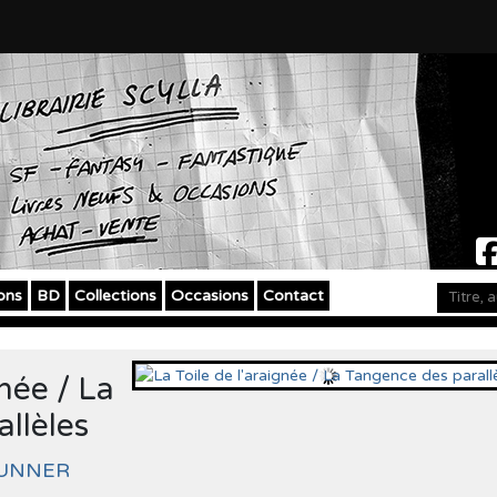
ons
BD
Collections
Occasions
Contact
gnée / La
llèles
RUNNER