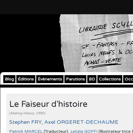
Blog
Éditions
Évènements
Parutions
BD
Collections
Occ
Le Faiseur d'histoire
(
Making History
, 1995)
Stephen FRY
,
Axel ORGERET-DECHAUME
Patrick MARCEL
(Traducteur),
Letizia GOFFI
(Illustrateur·trice