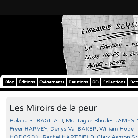
Blog
Éditions
Évènements
Parutions
BD
Collections
Occ
Les Miroirs de la peur
Roland STRAGLIATI
,
Montague Rhodes JAMES
,
Fryer HARVEY
,
Denys Val BAKER
,
William Hope
HODGSON
,
Rachel HARTFIELD
,
Clark Ashton 