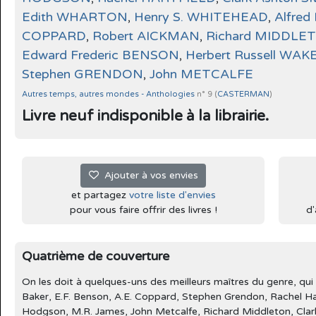
Edith WHARTON
,
Henry S. WHITEHEAD
,
Alfred
COPPARD
,
Robert AICKMAN
,
Richard MIDDLE
Edward Frederic BENSON
,
Herbert Russell WAK
Stephen GRENDON
,
John METCALFE
Autres temps, autres mondes - Anthologies
n° 9 (
CASTERMAN
)
Livre neuf indisponible à la librairie.
Ajouter à vos envies
et partagez
votre liste d'envies
pour vous faire offrir des livres !
d'
Quatrième de couverture
On les doit à quelques-uns des meilleurs maîtres du genre, q
Baker, E.F. Benson, A.E. Coppard, Stephen Grendon, Rachel Har
Hodgson, M.R. James, John Metcalfe, Richard Middleton, Clark