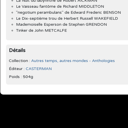
La Nuit du labyrinthe de Robert AICKMAN
Le Vaisseau fantôme de Richard MIDDLETON
"negotium perambulans" de Edward Frederic BENSON
Le Dix-septième trou de Herbert Russell WAKEFIELD
Mademoiselle Esperson de Stephen GRENDON
Tinker de John METCALFE
Détails
Collection :
Autres temps, autres mondes - Anthologies
Éditeur :
CASTERMAN
Poids : 504g