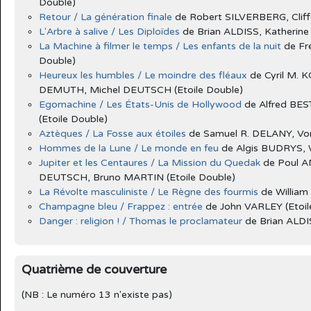
Double)
Retour / La génération finale
de Robert SILVERBERG, Cliff
L'Arbre à salive / Les Diploïdes
de Brian ALDISS, Katherin
La Machine à filmer le temps / Les enfants de la nuit
de Fr
Double)
Heureux les humbles / Le moindre des fléaux
de Cyril M. 
DEMUTH, Michel DEUTSCH (Etoile Double)
Egomachine / Les États-Unis de Hollywood
de Alfred BE
(Etoile Double)
Aztèques / La Fosse aux étoiles
de Samuel R. DELANY, Von
Hommes de la Lune / Le monde en feu
de Algis BUDRYS, W
Jupiter et les Centaures / La Mission du Quedak
de Poul A
DEUTSCH, Bruno MARTIN (Etoile Double)
La Révolte masculiniste / Le Règne des fourmis
de William
Champagne bleu / Frappez : entrée
de John VARLEY (Etoil
Danger : religion ! / Thomas le proclamateur
de Brian ALDI
Quatrième de couverture
(NB : Le numéro 13 n'existe pas)