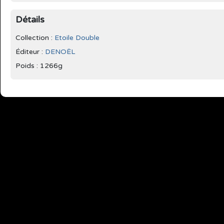
Détails
Collection :
Etoile Double
Éditeur :
DENOËL
Poids : 1266g