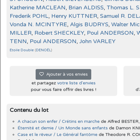
Katherine MACLEAN
,
Brian ALDISS
,
Thomas L.
Frederik POHL
,
Henry KUTTNER
,
Samuel R. DE
Vonda N. MCINTYRE
,
Algis BUDRYS
,
Walter Mic
MILLER
,
Robert SHECKLEY
,
Poul ANDERSON
,
W
TENN
,
Poul ANDERSON
,
John VARLEY
Etoile Double
(
DENOËL
)
Ajouter à vos envies
et partagez
votre liste d'envies
pour vous faire offrir des livres !
d'
Contenu du lot
A chacun son enfer / Crétins en marche
de Alfred BESTER,
Éternité et demie / Un Monde sans enfants
de Damon KNIG
Case et le rêveur / Le Général fantôme
de Theodore R. CO