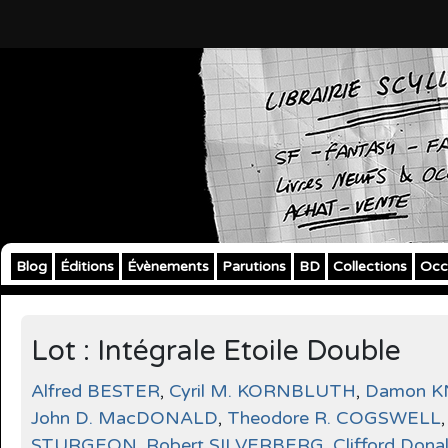
Blog
Éditions
Évènements
Parutions
BD
Collections
Occ
Lot : Intégrale Etoile Double
Alfred BESTER
,
Cyril M. KORNBLUTH
,
Damon K
John D. MacDONALD
,
Theodore R. COGSWELL
STURGEON
,
Robert SILVERBERG
,
Clifford Don