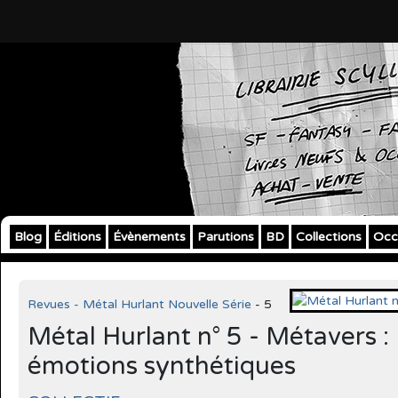
Blog
Éditions
Évènements
Parutions
BD
Collections
Occ
Revues - Métal Hurlant Nouvelle Série
- 5
Métal Hurlant n° 5 - Métavers :
émotions synthétiques