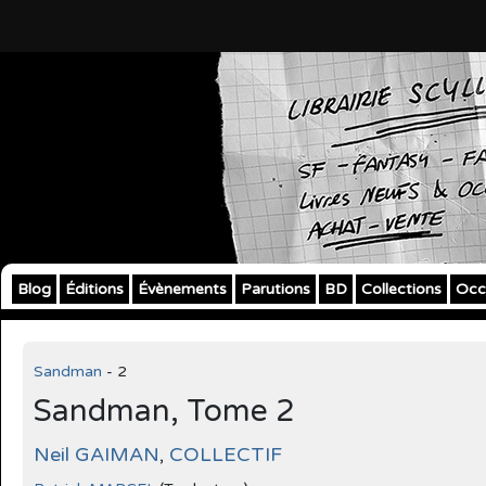
Blog
Éditions
Évènements
Parutions
BD
Collections
Occ
Sandman
- 2
Sandman, Tome 2
Neil GAIMAN
,
COLLECTIF