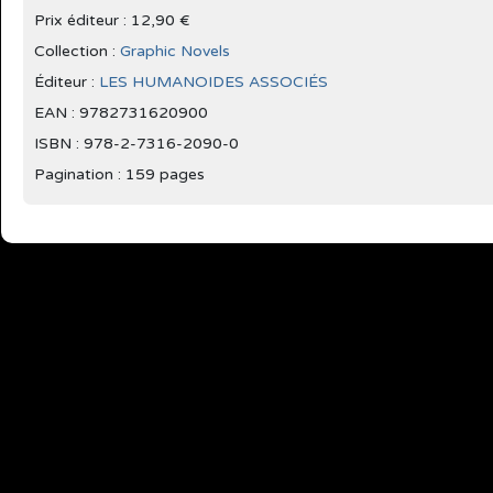
Prix éditeur : 12,90 €
Collection :
Graphic Novels
Éditeur :
LES HUMANOIDES ASSOCIÉS
EAN : 9782731620900
ISBN : 978-2-7316-2090-0
Pagination : 159 pages