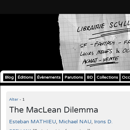
Blog
Éditions
Évènements
Parutions
BD
Collections
Occ
Alter
- 1
The MacLean Dilemma
Esteban MATHIEU
,
Michael NAU
,
Irons D.