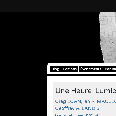
Blog
Éditions
Évènements
Paruti
Une Heure-Lumiè
Greg EGAN
,
Ian R. MACL
Geoffrey A. LANDIS
Une Heure-Lumière
(
LE BÉLIAL'
)