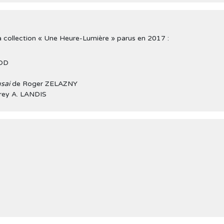
la collection « Une Heure-Lumière » parus en 2017 :
EOD
sai
de Roger ZELAZNY
rey A. LANDIS