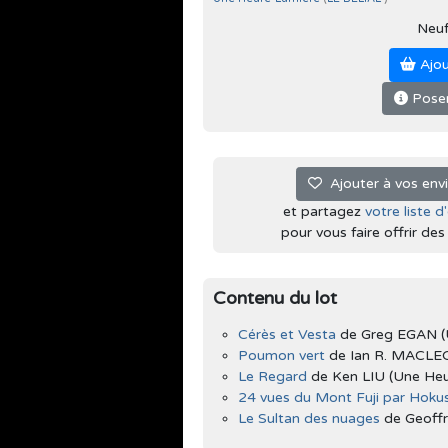
Neu
Ajou
Poser
Ajouter à vos env
et partagez
votre liste d
pour vous faire offrir des l
Contenu du lot
Cérès et Vesta
de Greg EGAN (
Poumon vert
de Ian R. MACLEO
Le Regard
de Ken LIU (Une Heu
24 vues du Mont Fuji par Hokus
Le Sultan des nuages
de Geoffr