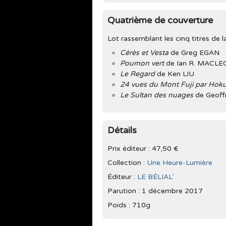
Quatrième de couverture
Lot rassemblant les cinq titres de 
Cérès et Vesta
de Greg EGAN
Poumon vert
de Ian R. MACL
Le Regard
de Ken LIU
24 vues du Mont Fuji par Hoku
Le Sultan des nuages
de Geoff
Détails
Prix éditeur : 47,50 €
Collection :
Une Heure-Lumière
Éditeur :
LE BÉLIAL'
Parution :
1 décembre 2017
Poids : 710g