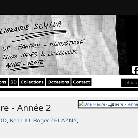
ons
BD
Collections
Occasions
Contact
re - Année 2
EOD
,
Ken LIU
,
Roger ZELAZNY
,