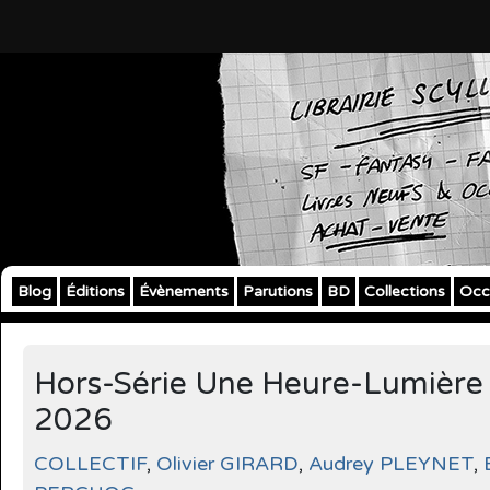
Blog
Éditions
Évènements
Parutions
BD
Collections
Occ
Hors-Série Une Heure-Lumière
2026
COLLECTIF
,
Olivier GIRARD
,
Audrey PLEYNET
,