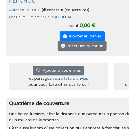
PERCHOC
Aurélien POLICE
(Illustrateur (couverture))
Une Heure-Lumière
n° H.S. 9 (
LE BÉLIAL'
)
0,00 €
Neuf
Ajouter au panier
Poser une question
Ajouter à vos envies
et partagez
votre liste d'envies
pour vous faire offrir des livres !
d'
Quatrième de couverture
Une heure-lumière, c’est la distance que parcourt un photon da
d’un milliard de kilomètres…
C’est aussi le nom d’une collection qui s'apprête à franchir les 