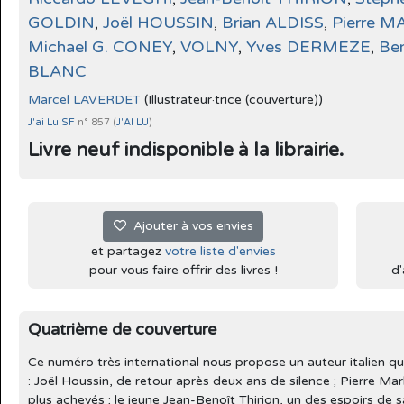
GOLDIN
,
Joël HOUSSIN
,
Brian ALDISS
,
Pierre 
Michael G. CONEY
,
VOLNY
,
Yves DERMEZE
,
Be
BLANC
Marcel LAVERDET
(Illustrateur·trice (couverture))
J'ai Lu SF
n° 857 (
J'AI LU
)
Livre neuf indisponible à la librairie.
Ajouter à vos envies
et partagez
votre liste d'envies
pour vous faire offrir des livres !
d'
Quatrième de couverture
Ce numéro très international nous propose un auteur italien qu
: Joël Houssin, de retour après deux ans de silence ; Pierre Mar
plus achevés ; le jeune Jean-Benoît Thirion, un des espoirs de 