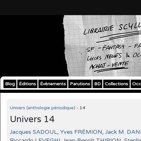
Blog
Éditions
Évènements
Parutions
BD
Collections
Occ
Univers (anthologie périodique)
- 14
Univers 14
Jacques SADOUL
,
Yves FRÉMION
,
Jack M. DA
Riccardo LEVEGHI
,
Jean-Benoît THIRION
,
Steph