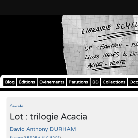
Blog
Éditions
Évènements
Parutions
BD
Collections
Occ
Acacia
Lot : trilogie Acacia
David Anthony DURHAM
Fantasy
(
LE PRÉ AUX CLERCS
)