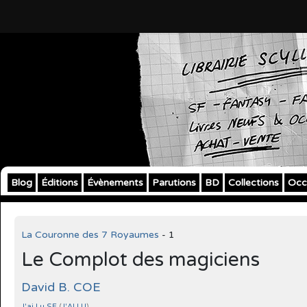
Blog
Éditions
Évènements
Parutions
BD
Collections
Occ
La Couronne des 7 Royaumes
- 1
Le Complot des magiciens
David B. COE
J'ai Lu SF
(
J'AI LU
)