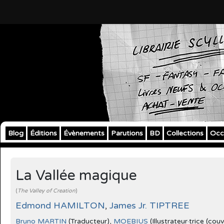
Blog
Éditions
Évènements
Parutions
BD
Collections
Occ
La Vallée magique
(
The Valley of Creation
)
Edmond HAMILTON
,
James Jr. TIPTREE
Bruno MARTIN
(Traducteur),
MOEBIUS
(Illustrateur·trice (cou