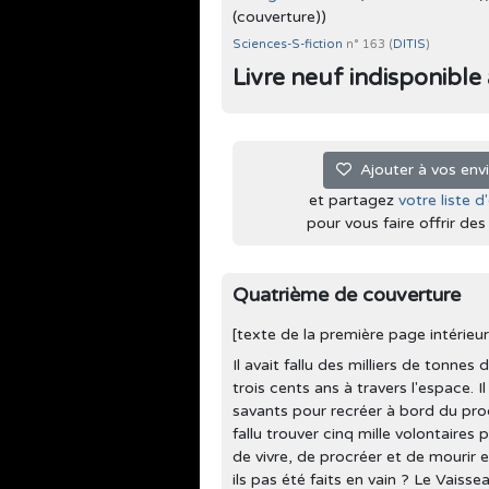
(couverture))
Sciences-S-fiction
n° 163 (
DITIS
)
Livre neuf indisponible à 
Ajouter à vos env
et partagez
votre liste d
pour vous faire offrir des l
Quatrième de couverture
[texte de la première page intérieur
Il avait fallu des milliers de tonne
trois cents ans à travers l'espace. I
savants pour recréer à bord du prodi
fallu trouver cinq mille volontaire
de vivre, de procréer et de mourir e
ils pas été faits en vain ? Le Vaisse