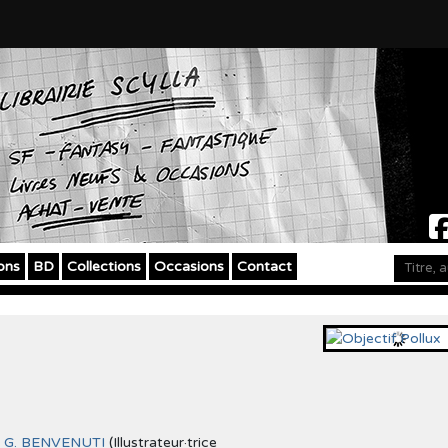
ons
BD
Collections
Occasions
Contact
,
G. BENVENUTI
(Illustrateur·trice