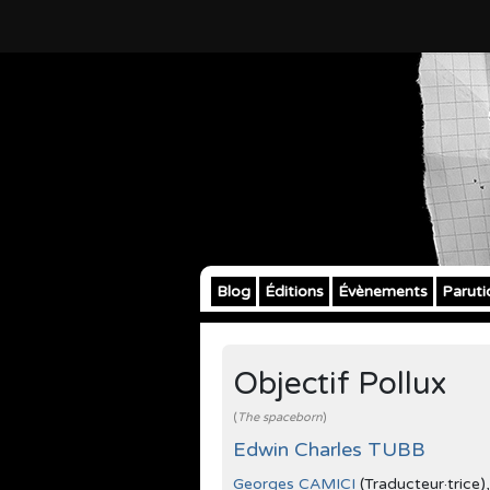
Blog
Éditions
Évènements
Paruti
Objectif Pollux
(
The spaceborn
)
Edwin Charles TUBB
Georges CAMICI
(Traducteur·trice)