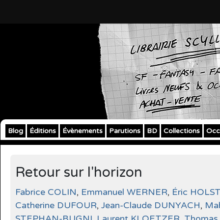
Blog
Éditions
Évènements
Parutions
BD
Collections
Occ
Retour sur l'horizon
Fabrice COLIN
,
Emmanuel WERNER
,
Éric HOLS
Catherine DUFOUR
,
Jean-Claude DUNYACH
,
Ma
STEPHAN-BUGNI
,
Laurent KLOETZER
,
Thomas