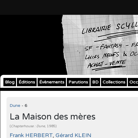
Blog
Éditions
Évènements
Parutions
BD
Collections
Occ
Dune
- 6
La Maison des mères
(
Chapterhouse : Dune
, 1985)
Frank HERBERT
,
Gérard KLEIN