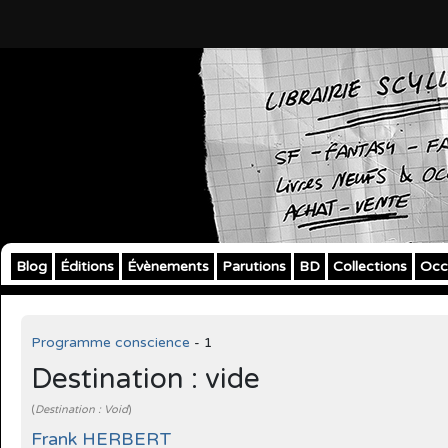
Blog
Éditions
Évènements
Parutions
BD
Collections
Occ
Programme conscience
- 1
Destination : vide
(
Destination : Void
)
Frank HERBERT