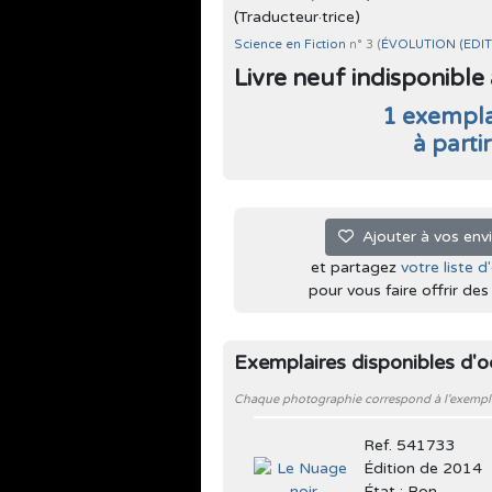
(Traducteur·trice)
Science en Fiction
n° 3 (
ÉVOLUTION (EDIT
Livre neuf indisponible à 
1 exempla
à parti
Ajouter à vos env
et partagez
votre liste d
pour vous faire offrir des l
Exemplaires disponibles d'
Chaque photographie correspond à l'exemplair
Ref. 541733
Édition de 2014
État : Bon