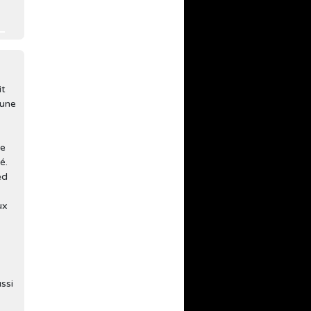
it
 une
de
é.
ed
ux
ssi