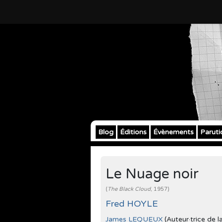
Blog
Éditions
Évènements
Paruti
Le Nuage noir
(
The Black Cloud
, 1957)
Fred HOYLE
James LEQUEUX
(Auteur·trice de l