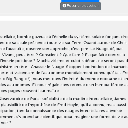
Poser une question
stellaire, bombe gazeuse à l'échelle du système solaire fonçant dro
ant de sa seule présence toute vie sur Terre. Quand autour de Chris
ie l'ausculte, observe son approche, c'est pire. Le Nuage déjoue
é. Vivant, peut-être ? Conscient ? Que faire ? Et que faire contre la
incurie politique ? Machiavélisme et culot sidérant ne seront pas 
inistre en tête... Chasser le Nuage. Stopper l'extinction de l'humanit
erte et visionnaire de l'astronome mondialement connu qu'était Fr
rme « Big Bang » !), nous met dans l'intimité du monde nocturne et en
le des astronomes. Et nous régale sans retenue d'un humour féroce a
 ces pages trouvent leur maître.
servatoire de Paris, spécialiste de la matière interstellaire, James
lausibilité de l'hypothèse de Fred Hoyle, qu'il a connu, mais aussi
icipation, tant la connaissance des nauges interstellaires a évolué
comment s'y prend un scientifique pour imaginer une forme de vie au
 noir ?