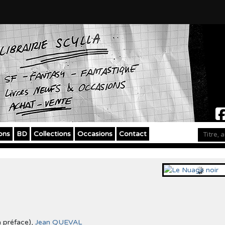
ons
BD
Collections
Occasions
Contact
a préface),
Jean QUEVAL