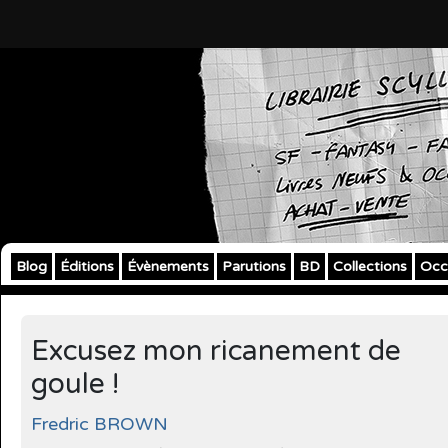
Blog
Éditions
Évènements
Parutions
BD
Collections
Occ
Excusez mon ricanement de
goule !
Fredric BROWN