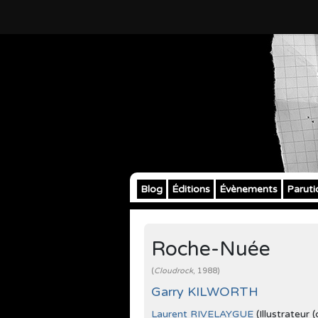
Blog
Éditions
Évènements
Paruti
Roche-Nuée
(
Cloudrock
, 1988)
Garry KILWORTH
Laurent RIVELAYGUE
(Illustrateur 