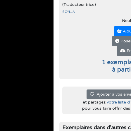
(Traducteur·trice)
SCYLLA
Neu
Ajou
Poser
En
1 exempla
à part
Ajouter à vos env
et partagez
votre liste d
pour vous faire offrir des l
Exemplaires dans d'autres c