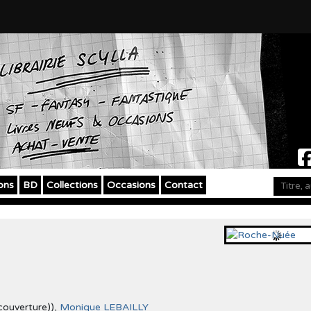
ons
BD
Collections
Occasions
Contact
(couverture)),
Monique LEBAILLY