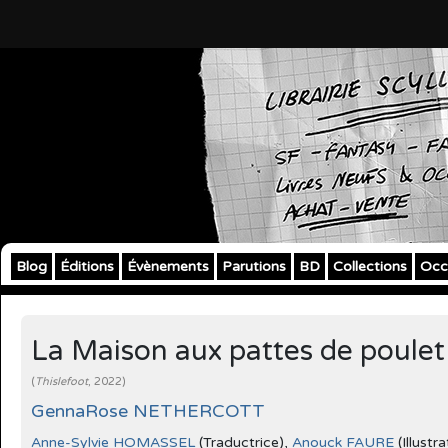
Blog
Éditions
Évènements
Parutions
BD
Collections
Occ
La Maison aux pattes de poulet
(
Thislefoot
, 2022)
GennaRose NETHERCOTT
Anne-Sylvie HOMASSEL
(Traductrice),
Anouck FAURE
(Illustra