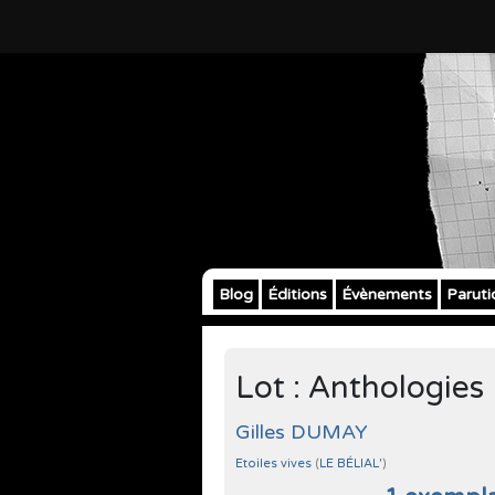
Blog
Éditions
Évènements
Paruti
Lot : Anthologies 
Gilles DUMAY
Etoiles vives
(
LE BÉLIAL'
)