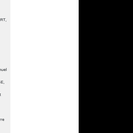
RT,
nuel
E,
t
rre