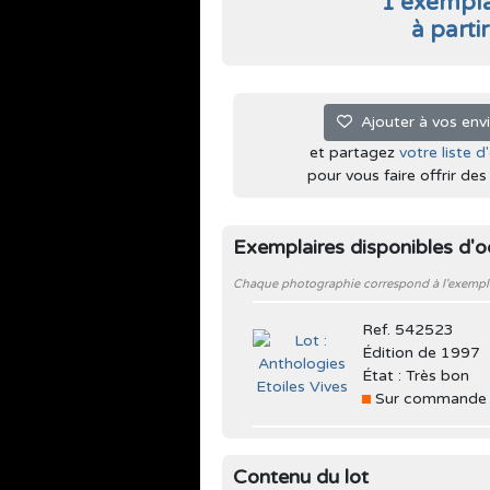
1 exempla
à parti
Ajouter à vos env
et partagez
votre liste d
pour vous faire offrir des l
Exemplaires disponibles d'
Chaque photographie correspond à l'exemplair
Ref. 542523
Édition de 1997
État : Très bon
Sur commande
Contenu du lot