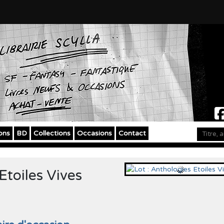
ons
BD
Collections
Occasions
Contact
Etoiles Vives