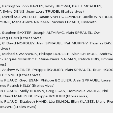
, Barrington John BAYLEY, Molly BROWN, Paul J. MCAULEY,
ylvie DENIS, Jean-Louis TRUDEL (Etoiles vives)
, Darrell SCHWEITZER, Jason VAN HOLLANDER, Joëlle WINTREBE
RNE, Marie-Pierre NAJMAN, Nicolas LEZARD, Elisabeth
, Stephen BAXTER, Joseph ALTAIRAC, Alain SPRAUEL, Owl
reg EGAN (Etoiles vives)
, G. David NORDLEY, Alain SPRAUEL, Pat MURPHY, Thomas DAY,
vives)
, Michael SWANWICK, Philippe BOULIER, Alain SPRAUEL, Andrew
n-Jacques GIRARDOT, Marie-Pierre NAJMAN, Patrick ERIS, Emma
ves)
, Andrew WEINER, Philippe BOULIER, Alain SPRAUEL, Brian HODG
CONNER (Etoiles vives)
is RUAUD, Greg EGAN, Philippe BOULIER, Alain SPRAUEL, Lauren
s Patrick KELLY (Etoiles vives)
ois RUAUD, Molly BROWN, Greg EGAN, Dominique WARFA, Phil
David MARUSEK, Philippe BOULIER (Etoiles vives)
is RUAUD, Elizabeth HAND, Léa SILHOL, Ellen KLAGES, Marie-Pie
ROWN (Etoiles vives)