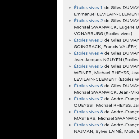
Étoiles vives 1
de Gilles DUMAY
Emmanuel LEVILAIN-CLEMENT, S
Étoiles vives 2
de Gilles DUMAY
Michael SWANWICK, Eugene BY
VONARBURG (Etoiles vives)
Étoiles vives 3
de Gilles DUMAY
GOINGBACK, Francis VALÉRY, G
Étoiles vives 4
de Gilles DUMAY
Jean-Jacques NGUYEN (Etoiles 
Étoiles vives 5
de Gilles DUMAY
WEINER, Michael RHEYSS, Jea
LEVILAIN-CLEMENT (Etoiles vi
Étoiles vives 6
de Gilles DUMAY
Michael SWANWICK, Jean-Mike 
Étoiles vives 7
de André-Franço
QUEYSSI, Michael RHEYSS, Jame
Étoiles vives 8
de André-Franç
MASTERS, Michael SWANWICK, 
Étoiles vives 9
de André-Franço
NAJMAN, Sylvie LAINÉ, Molly B