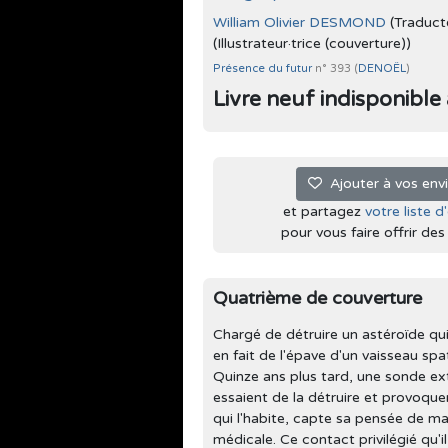
William Olivier DESMOND
(Traducte
(Illustrateur·trice (couverture))
Présence du futur
n° 393 (
DENOËL
)
Livre neuf indisponible à 
Ajouter à vos env
et partagez
votre liste d
pour vous faire offrir des l
Quatrième de couverture
Chargé de détruire un astéroïde qui 
en fait de l'épave d'un vaisseau spat
Quinze ans plus tard, une sonde ext
essaient de la détruire et provoquen
qui l'habite, capte sa pensée de ma
médicale. Ce contact privilégié qu'i