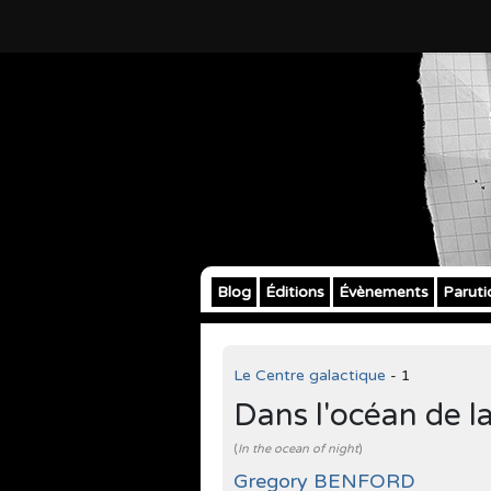
Blog
Éditions
Évènements
Paruti
Le Centre galactique
- 1
Dans l'océan de la
(
In the ocean of night
)
Gregory BENFORD