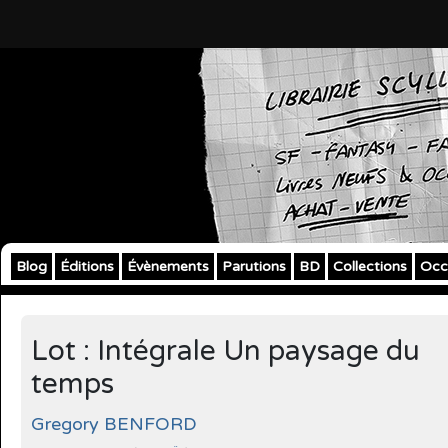
Blog
Éditions
Évènements
Parutions
BD
Collections
Occ
Lot : Intégrale Un paysage du
temps
Gregory BENFORD