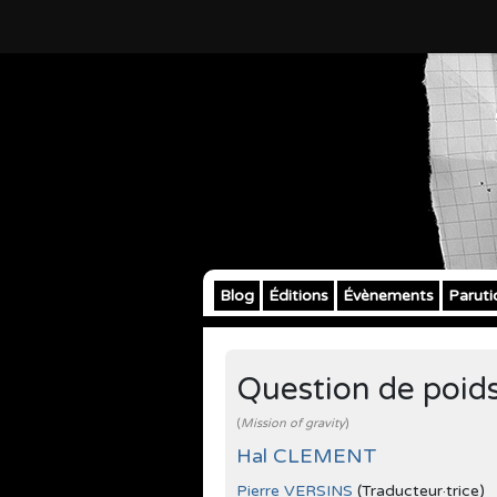
Blog
Éditions
Évènements
Paruti
Question de poid
(
Mission of gravity
)
Hal CLEMENT
Pierre VERSINS
(Traducteur·trice)