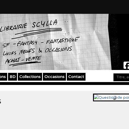
ons
BD
Collections
Occasions
Contact
s