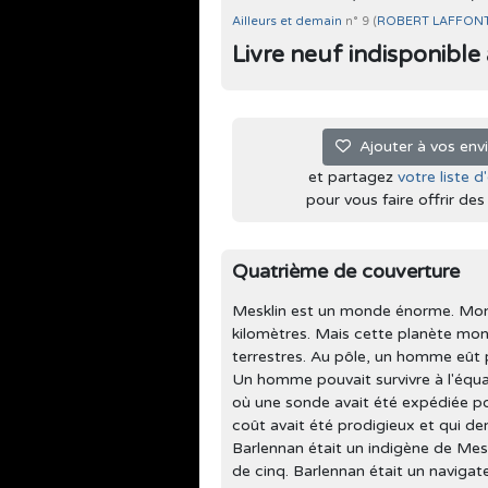
Ailleurs et demain
n° 9 (
ROBERT LAFFON
Livre neuf indisponible à 
Ajouter à vos env
et partagez
votre liste d
pour vous faire offrir des l
Quatrième de couverture
Mesklin est un monde énorme. Mons
kilomètres. Mais cette planète mons
terrestres. Au pôle, un homme eût pe
Un homme pouvait survivre à l'équate
où une sonde avait été expédiée po
coût avait été prodigieux et qui d
Barlennan était un indigène de Mesk
de cinq. Barlennan était un navigate