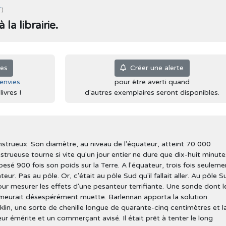
T
)
la librairie.
ies
Créer une alerte
'envies
pour être averti quand
ivres !
d'autres exemplaires seront disponibles.
trueux. Son diamètre, au niveau de l'équateur, atteint 70 000
trueuse tourne si vite qu'un jour entier ne dure que dix-huit minute
sé 900 fois son poids sur la Terre. A l'équateur, trois fois seuleme
ur. Pas au pôle. Or, c'était au pôle Sud qu'il fallait aller. Au pôle S
ur mesurer les effets d'une pesanteur terrifiante. Une sonde dont l
emeurait désespérément muette. Barlennan apporta la solution.
lin, une sorte de chenille longue de quarante-cinq centimètres et l
ur émérite et un commerçant avisé. Il était prêt à tenter le long