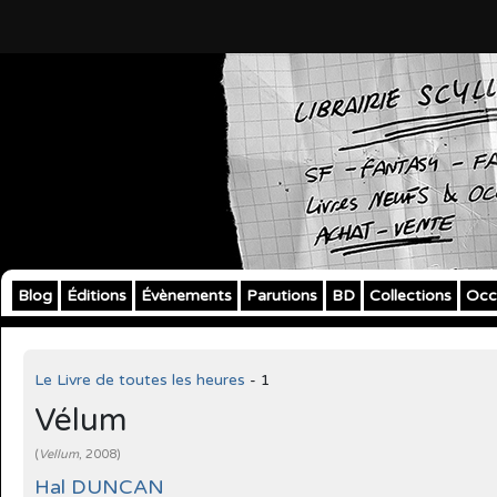
Blog
Éditions
Évènements
Parutions
BD
Collections
Occ
Le Livre de toutes les heures
- 1
Vélum
(
Vellum
, 2008)
Hal DUNCAN