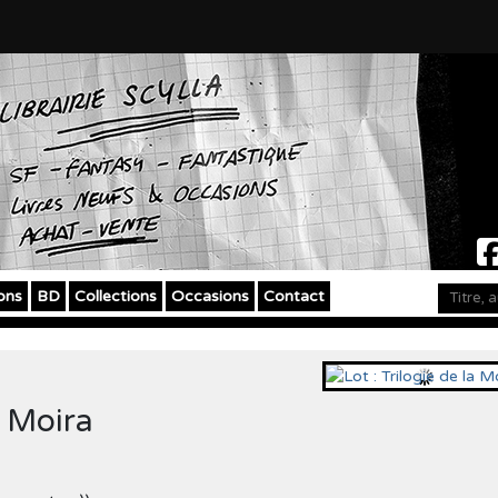
ons
BD
Collections
Occasions
Contact
a Moira