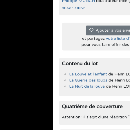
Philippe MUNCH
(Illustrateur·trice
BRAGELONNE
Ajouter à vos env
et partagez
votre liste d
pour vous faire offrir des l
Contenu du lot
La Louve et l'enfant
de Henri 
La Guerre des loups
de Henri
La Nuit de la louve
de Henri L
Quatrième de couverture
Attention : il s'agit d'une réédition