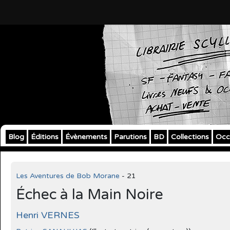
Blog
Éditions
Évènements
Parutions
BD
Collections
Occ
Les Aventures de Bob Morane
- 21
Échec à la Main Noire
Henri VERNES